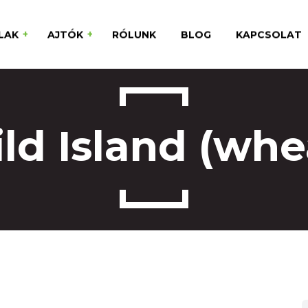
LAK
AJTÓK
RÓLUNK
BLOG
KAPCSOLAT
Kültéri Ajtók
Beltéri Ajtók
ld Island (whe
Kiegészítők
0
Ideal 4000
er
ion 82
er
ion 92