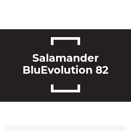
Főo
Ab
Salamander
Aj
BluEvolution 82
Ról
Bl
Kapc
Ajánl