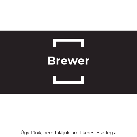
Főo
Ab
Brewer
Aj
Ról
Bl
Kapc
Ajánl
Úgy tűnik, nem találjuk, amit keres. Esetleg a