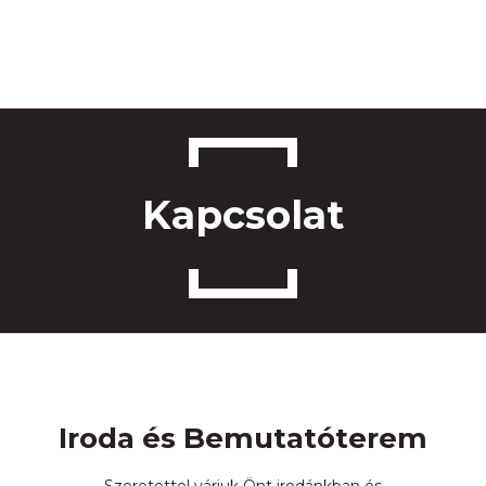
Főo
Ab
Kapcsolat
Aj
Ról
Bl
Kapc
Ajánl
Iroda és Bemutatóterem