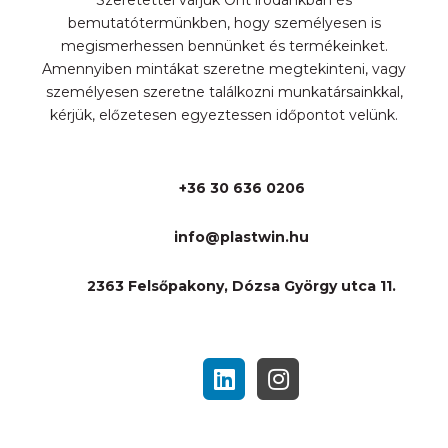
Szeretettel várjuk Önt irodánkban és
bemutatótermünkben, hogy személyesen is
megismerhessen bennünket és termékeinket.
Amennyiben mintákat szeretne megtekinteni, vagy
személyesen szeretne találkozni munkatársainkkal,
kérjük, előzetesen egyeztessen időpontot velünk.
+36 30 636 0206
info@plastwin.hu
2363 Felsőpakony, Dózsa György utca 11.