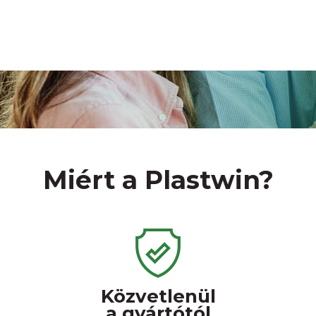
Főo
Ab
Aj
Ról
Bl
Miért a Plastwin?
Kapc
Ajánl
Közvetlenül
a gyártótól